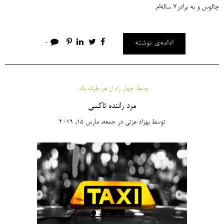
چالوس و به برادر7 ساله‌ام.
ادامه‌ی نوشته
0
وسط چهار راه از هر طرف باد...
مرد راننده تاکسی
توسط
بهزاد عزتی
در
جمعه, مارس 15, 2019