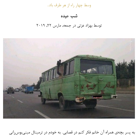
وسط چهار راه از هر طرف باد...
شب عیده
توسط
بهزاد عزتی
در
جمعه, مارس 22, 2019
به پسر بچه‌ی همراه آن خانم فکر کنم در قصابی. به خودم در ترمینال مینی‌بوس‌رانی