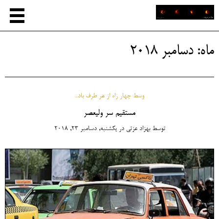
ماه:
دسامبر 2018
وسط چهار راه از هر طرف باد...
مستقیم سر ولیعصر
توسط
بهزاد عزتی
در
یکشنبه, دسامبر 23, 2018