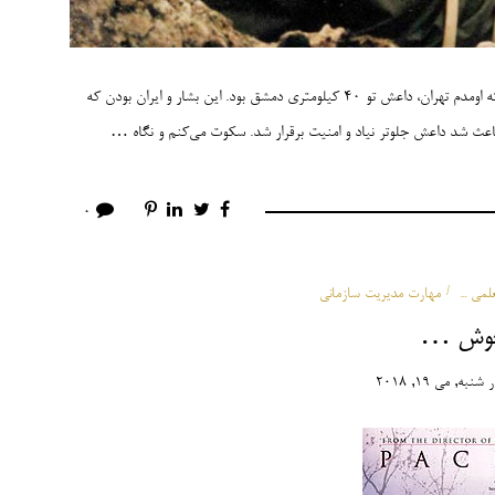
جاسم میگه تو بگو اگه بشار می‌رفت کی باید جاش می‌اومد؟ سه سال قبل که اومدم تهران، داعش تو 40 کیلومتری دمشق بود. این بشار و ایران بودن که
 شد داعش جلوتر نیاد و امنیت برقرار شد. سکوت می‌کنم و نگاه …
0
لمی ...
مهارت مدیریت سازمانی
خوش …
ر
شنبه, می 19, 2018