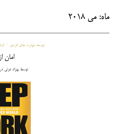
ماه:
می 2018
توسعه مهارت های فردی
کتا
امان 
توسط
بهزاد عزتی
در