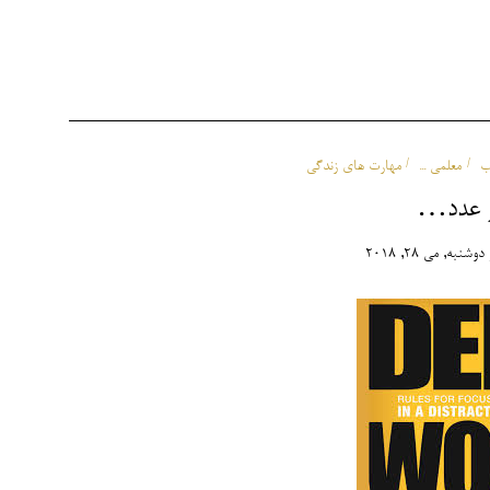
ب
معلمی ...
مهارت های زندگی
از عدد…
دوشنبه, می 28, 2018