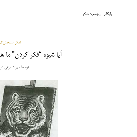
بایگانی برچسب:
تفکر
تفکر سنجش‌گرای
آیا شیوه “فکر کردن” ما 
توسط
بهزاد عزتی
در