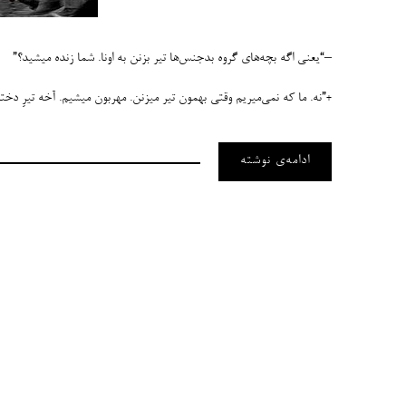
–“یعنی اگه بچه‌­های گروه بدجنس‌­ها تیر بزنن به اونا. شما زنده می­شید؟”
+”نه. ما که نمی‌­میریم وقتی بهمون تیر می­زنن. مهربون می­شیم. آخه تیرِ دخ
ادامه‌ی نوشته