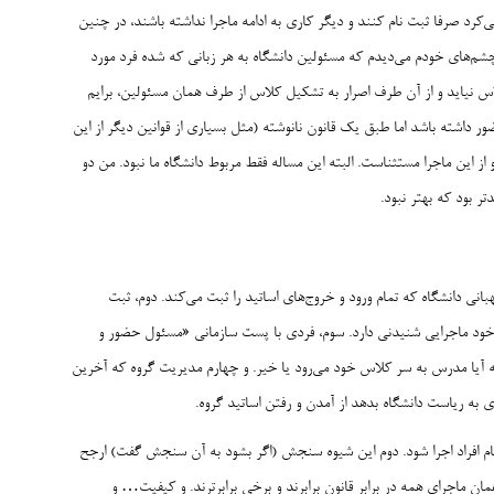
کرد صرفا ثبت نام کنند و دیگر کاری به ادامه ماجرا نداشته باشند، در چنین
ا چشم‌های خودم می‌دیدم که مسئولین دانشگاه به هر زبانی که شده فرد مورد
لاس نیاید و از آن طرف اصرار به تشکیل کلاس از طرف همان مسئولین، برایم
داشته باشد اما طبق یک قانون نانوشته (مثل بسیاری از قوانین دیگر از این
ز این ماجرا مستثناست. البته این مساله فقط مربوط دانشگاه ما نبود. من دو
تر بود که بهتر نبود.
نی دانشگاه که تمام ورود و خروج‌های اساتید را ثبت می‌کند. دوم، ثبت
ه خود ماجرایی شنیدنی دارد. سوم، فردی با پست سازمانی «مسئول حضور و
ه آیا مدرس به سر کلاس خود می‌رود یا خیر. و چهارم مدیریت گروه که آخرین
ی به ریاست دانشگاه بدهد از آمدن و رفتن اساتید گروه.
م افراد اجرا شود. دوم این شیوه سنجش (اگر بشود به آن سنجش گفت) ارجح
همان ماجرای همه در برابر قانون برابرند و برخی برابرترند. و کیفیت… و