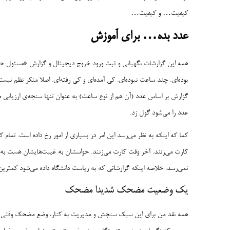
کیفیت… و کیفیت…
عدد بده
…
برای آموزش
همه این گزارشات نگهبانی و ثبت ورود خروج دیجیتال و گزارش «مسئول 
بوده‌ای. چند ساعت نبوده‌ای. کی آمده‌ای و کی رفته‌ای. اصلا منکر نظم نیست
گزارش بر اساس عدد (آن هم از نوع ساعت) به عنوان تنها سنجه‌ی ارزیابی می‌
عدد را می‌شود گول زد.
کما که اینکه به نظر می‌رسد این امر در بسیاری از امور رخ داده است. تمام 
کارت می‌زنند. آخر وقت کارت می‌زنند. حواسشان به غیبت‌هایشان هست به
نمی‌رسد. خلاصه اینکه گزارشاتی که به ریاست دانشگاه داده می‌شود کمترین
یک وضعیت مضحک شدیدا مضحک
همه نقد من برای این سبک سنجش و مدیریت به کنار، وضع مضحک وقتی اس