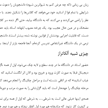
زبان بی زبانی (که چه عرض کنم به شیواترین شیوه) دانشجویان را دعوت می‌
شرایطی با تمام قوا از اساتید خود می‌خواهد که کلاس‌ها را تشکیل دهند. ب
نظر را راضی می‌کردند و می‌کنند که به دانشگاه بیاید، حتی اگر شده سر ک
مضحک و در عین حال عجیب بود. یک چرخه معیوب ابلهانه. استاد باید حضور 
دست، که قابلیت اجرایی بودنشان از قوانین نوشته شده بیشتر است)، دانشجو ا
ترمی در یک دانشگاه غیرانتفاعی تدریس کرده‌ام، آنجا فاجعه بارتر از اینجا. بد
چیزی شبیه آلکاتراز
حضور استاد در دانشگاه ما در چند سطح و لایه چک می‌شود، اول از همه نگهبا
دیجیتال قبلا به صورت کارت ورود و خروج بود و الان اثر انگشت اساتید ک
غیاب اساتید» که در اتاقی نشسته است و مراحل چکینگ را انجام می‌دهد ک
مرحله چکینگ را عهده‌دار است که باید گزارشاتی را به صورت مرتب و دوره‌ا
همه‌ی اینها خیلی عالی است به شرطی… به شرطی که اول از همه برای تما
بر کیفیت کار نشود. که متاسفانه هم مورد اول اتفاق نیفتاد و هم مورد دوم. 