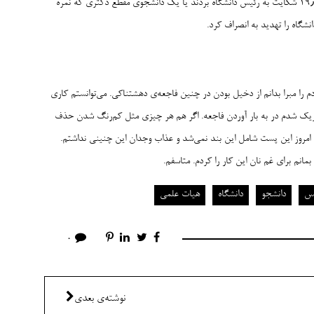
شاید باید روزی در مورد دانشجویانی بنویسم که از کاهش معدل‌شان به ۱۹٫۷۵ شکایت به رئیس دانشگاه بردند یا یک دانشجوی مقطع دکتری که نمره
خودم را مبرا بدانم از دخیل بودن در چنین فاجعه‌ی دهشتناکی. می‌توانستم کاری
و شریک شدم در به بار آوردن فاجعه. اگر هم هر چیزی مثل کم‌رنگ شدن حذف
مروز این پست شامل این بند نمی‌شد و عذاب وجدان این چنینی نداشتم.
مانم برای غم نان این کار را کردم. متاسفم.
یس
دانشجو
دانشگاه
هیات علمی
0
نوشته‌ی بعدی