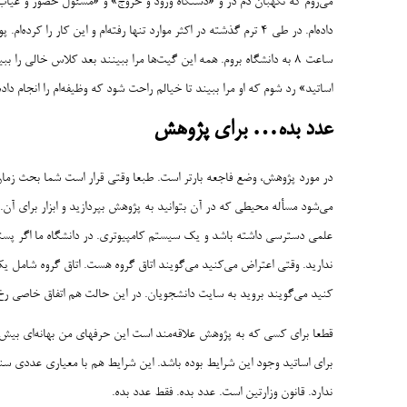
می‌روم که نگهبان دم در و «دستگاه ورود و خروج» و «مسئول حضور و غیاب اس
داده‌ام. در طی 4 ترم گذشته در اکثر موارد تنها رفته‌ام و این کار ر
ساعت 8 به دانشگاه بروم. همه این گیت‌ها مرا ببینند بعد کلاس خالی 
اساتید» رد شوم که او مرا ببیند تا خیالم راحت شود که وظیفه‌ام را انجام دا
عدد بده
…
برای پژوهش
در مورد پژوهش، وضع فاجعه بارتر است. طبعا وقتی قرار است شما بحث زمان
می‌شود مسأله محیطی که در آن بتوانید به پژوهش بپردازید و ابزار برای آن.
علمی دسترسی داشته باشد و یک سیستم کامپیوتری. در دانشگاه ما اگر پست
ندارید. وقتی اعتراض می‌کنید می‌گویند اتاق گروه هست. اتاق گروه شامل 
کنید می‌گویند بروید به سایت دانشجویان. در این حالت هم اتفاق خاصی رخ
برای اساتید وجود این شرایط بوده باشد. این شرایط هم با معیاری عددی س
ندارد. قانون وزارتین است. عدد بده. فقط عدد بده.