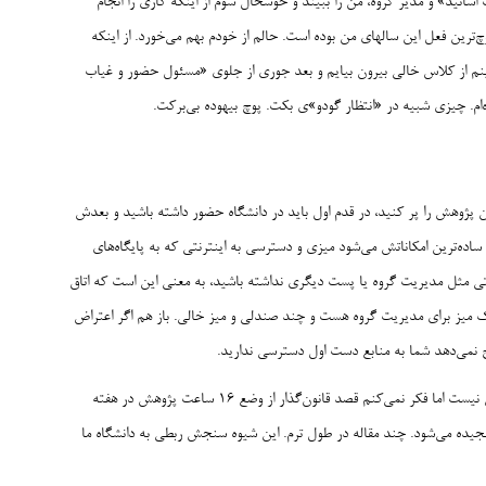
اتید» و مدیر گروه، من را ببیند و خوشحال شوم از اینکه کاری را انجام
ا کرده‌ام. پوچ‌ترین فعل این سالهای من بوده است. حالم از خودم بهم می‌خورد. از اینکه
را ببینم از کلاس خالی بیرون بیایم و بعد جوری از جلوی «مسئول حضور و غیاب
ده‌ام. چیزی شبیه در «انتظار گودو»ی بکت. پوچ بیهوده بی‌برکت.
 پژوهش را پر کنید، در قدم اول باید در دانشگاه حضور داشته باشید و بعدش
 ساده‌ترین امکاناتش می‌شود میزی و دسترسی به اینترنتی که به پایگاه‌های
ی مثل مدیریت گروه یا پست دیگری نداشته باشید، به معنی این است که اتاق
یک میز برای مدیریت گروه هست و چند صندلی و میز خالی. باز هم اگر اعتراض
 نمی‌دهد شما به منابع دست اول دسترسی ندارید.
قطعا برای کسی که به پژوهش علاقه‌مند است این حرفهای من بهانه‌ای بیش نیست اما فکر نمی‌کنم قصد قانون‌گذار از وضع ۱۶ ساعت پژوهش در هفته
نجیده می‌شود. چند مقاله در طول ترم. این شیوه سنجش ربطی به دانشگاه ما